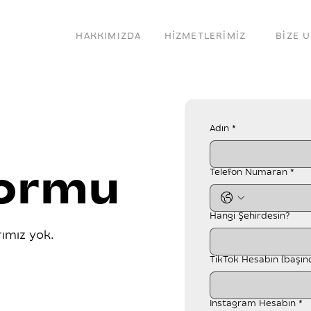
HAKKIMIZDA
HİZMETLERİMİZ
BİZE 
Adın
*
Formu
Telefon Numaran
*
Hangi Şehirdesin?
rımız yok.
TikTok Hesabın (başın
Instagram Hesabın
*