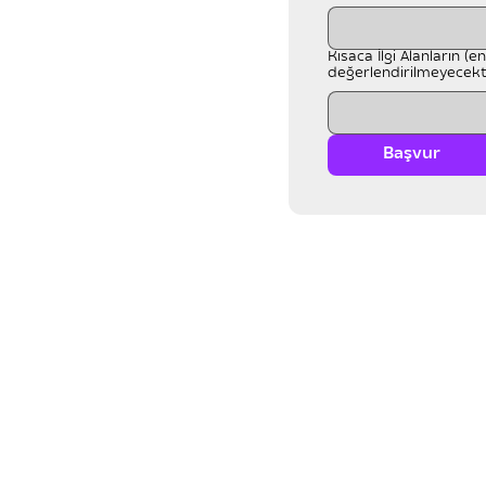
Kısaca İlgi Alanların (
değerlendirilmeyecekt
Başvur