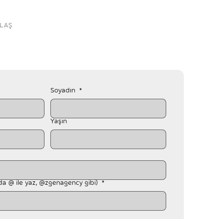
ULAŞ
Soyadın
*
Yaşın
da @ ile yaz, @zgenagency gibi)
*