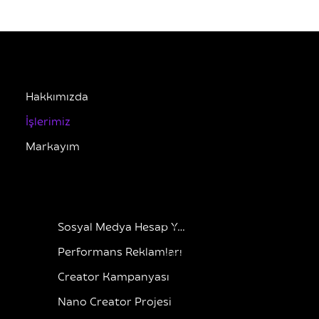
Hakkımızda
İşlerimiz
Markayım
HİZMETLERİMİZ
ADRES
Esentepe Mah.
Yüzbaşı Kaya Aldoğan
Sosyal Medya Hesap Yönetimi
Sok No 7, Şişli,
Performans Reklamları
Istanbul
Creator Kampanyası
Nano Creator Projesi