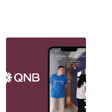
Organik Viral İçerikler
ile Hesap Yönetimi