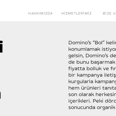
HAKKIMIZDA
HİZMETLERİMİZ
BİZE 
i
Domino’s “Bol” keli
konumlamak istiyor
gelsin, Domino’s den
de bunu başarmak i
fiyatta bolluk ve f
bir kampanya iletiş
kurgularla kampany
n
hem ürünleri tanıta
son olarak herkesi
içerikleri. Peki 
sonucunda organik o