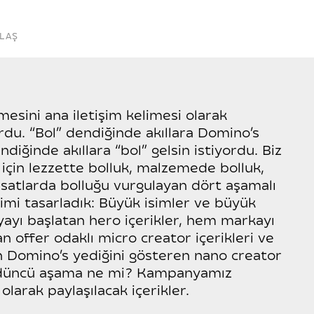
ULAŞ
mesini ana iletişim kelimesi olarak
du. “Bol” dendiğinde akıllara Domino’s
diğinde akıllara “bol” gelsin istiyordu. Biz
çin lezzette bolluk, malzemede bolluk,
ırsatlarda bolluğu vurgulayan dört aşamalı
imi tasarladık: Büyük isimler ve büyük
ayı başlatan hero içerikler, hem markayı
n offer odaklı micro creator içerikleri ve
n Domino’s yediğini gösteren nano creator
dördüncü aşama ne mi? Kampanyamız
larak paylaşılacak içerikler.