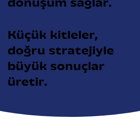
dönüşüm sağlar.
Küçük kitleler,
doğru stratejiyle
büyük sonuçlar
üretir.