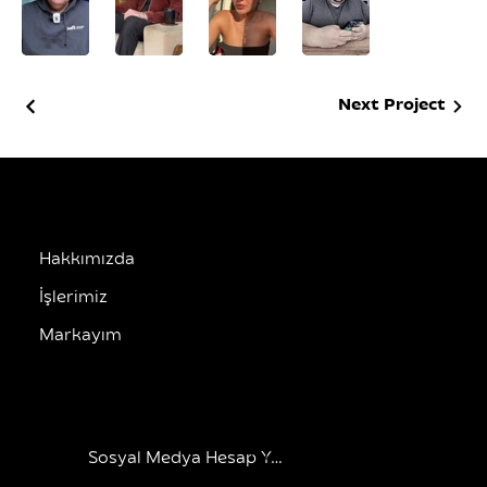
Next Project
Hakkımızda
İşlerimiz
Markayım
HİZMETLERİMİZ
ADRES
Esentepe Mah.
Yüzbaşı Kaya Aldoğan
Sosyal Medya Hesap Yönetimi
Sok No 7, Şişli,