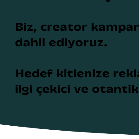
Biz, creator kampan
dahil ediyoruz.
Hedef kitlenize rekl
ilgi çekici ve otanti