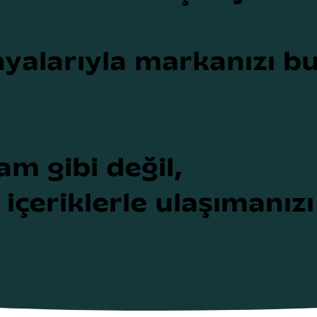
yalarıyla markanızı bu 
am gibi değil,
k içeriklerle ulaşımanız