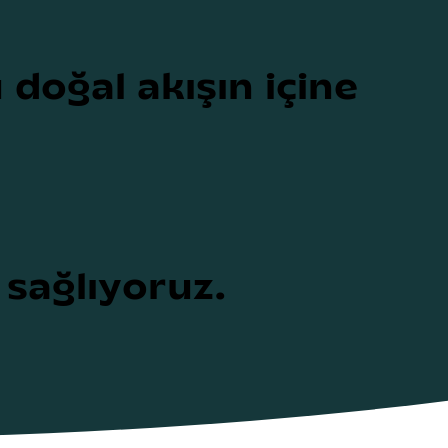
doğal akışın içine
ı sağlıyoruz.