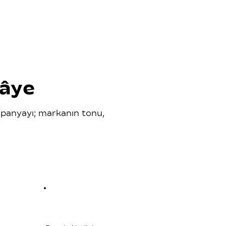
kâye
mpanyayı; markanın tonu,