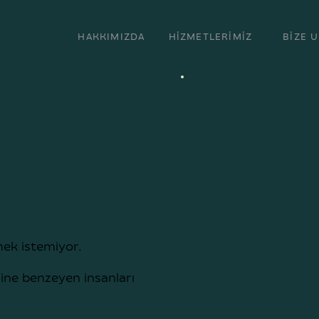
HAKKIMIZDA
HİZMETLERİMİZ
BİZE 
mek istemiyor.
ine benzeyen insanları