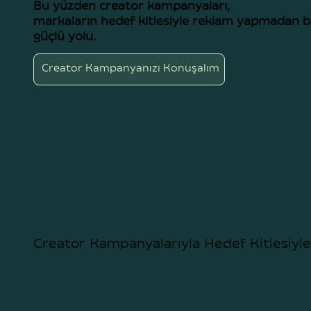
Bu yüzden creator kampanyaları,
markaların hedef kitlesiyle reklam yapmadan 
güçlü yolu.
Creator Kampanyanızı Konuşalım
Creator Kampanyalarıyla Hedef Kitlesiyl