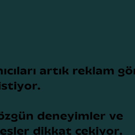
ıcıları artık reklam gö
stiyor.
 özgün deneyimler ve
sler dikkat çekiyor.